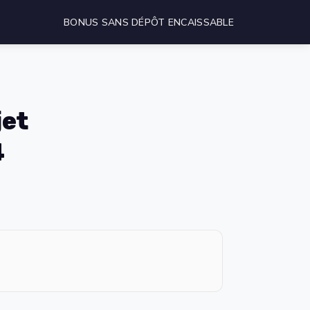
BONUS SANS DÉPÔT ENCAISSABLE
jet
4