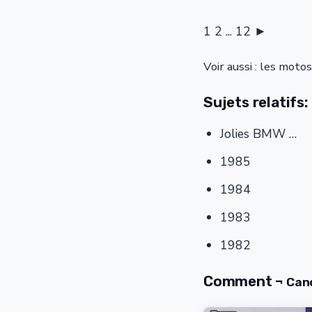
1
2
...
12 ►
Voir aussi : les moto
Sujets relatifs:
Jolies BMW …
1985
1984
1983
1982
Comment ¬
Canc