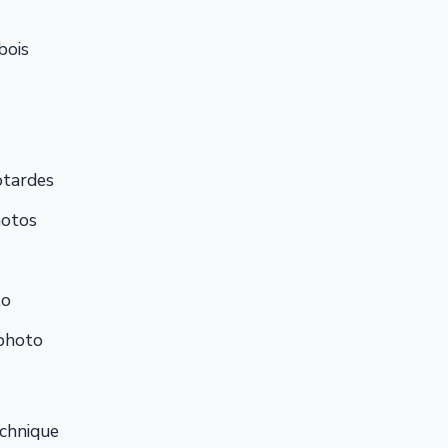
bois
tardes
motos
to
photo
chnique