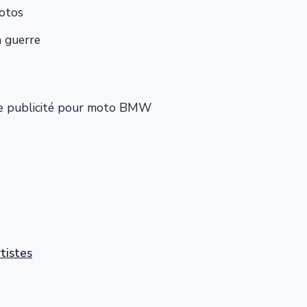
hotos
a guerre
e publicité pour moto BMW
rtistes