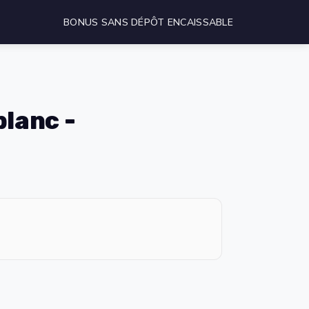
BONUS SANS DÉPÔT ENCAISSABLE
blanc -