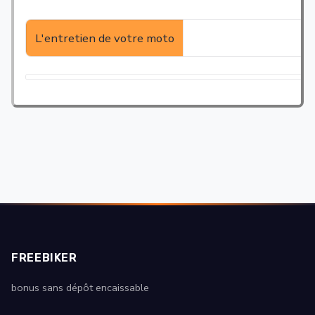
L'entretien de votre moto
L
ongévité+sécurité+performance = Entretien pér
L
a premiàre chose qu’on doit faire avec sa nouvel
1 - Le manuel d'entretien
Prenez le temps de lire ce manuel. Il contient un tableau donnant la pér
FREEBIKER
Et rappelez-vous, un manque d'entretien peut coéter tràs cher. A défa
bonus sans dépôt encaissable