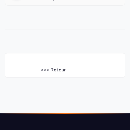
Voir aussi :
L'entretien de ses bougies
<<< Retour
L'entretien du filtre à air
Les problèmes d'allumage
>>
Les autres fiches pratiques
www.freebiker.n
>> retourner à l'accueil
La galerie phot
Les concentr